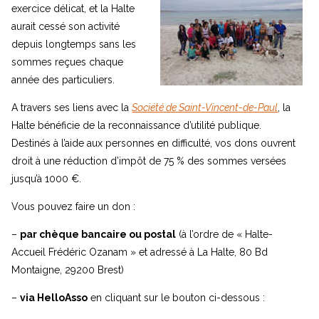
exercice délicat, et la Halte
aurait cessé son activité
depuis longtemps sans les
sommes reçues chaque
année des particuliers.
A travers ses liens avec la
Société de Saint-Vincent-de-Paul
, la
Halte bénéficie de la reconnaissance d’utilité publique.
Destinés à l’aide aux personnes en difficulté, vos dons ouvrent
droit à une réduction d’impôt de 75 % des sommes versées
jusqu’à 1000 €.
Vous pouvez faire un don :
–
par chèque bancaire ou postal
(à l’ordre de « Halte-
Accueil Frédéric Ozanam » et adressé à La Halte, 80 Bd
Montaigne, 29200 Brest)
–
via HelloAsso
en cliquant sur le bouton ci-dessous :